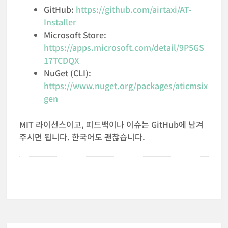
GitHub:
https://github.com/airtaxi/AT-
Installer
Microsoft Store:
https://apps.microsoft.com/detail/9P5GS
17TCDQX
NuGet (CLI):
https://www.nuget.org/packages/aticmsix
gen
MIT 라이선스이고, 피드백이나 이슈는 GitHub에 남겨
주시면 됩니다. 한국어도 괜찮습니다.