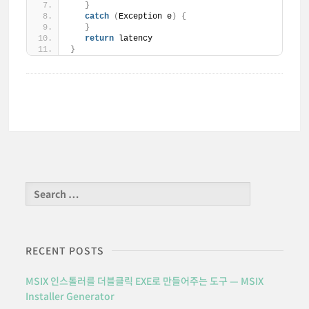
}
catch
(
Exception e
)
{
}
return
 latency
}
Search
for:
RECENT POSTS
MSIX 인스톨러를 더블클릭 EXE로 만들어주는 도구 — MSIX
Installer Generator