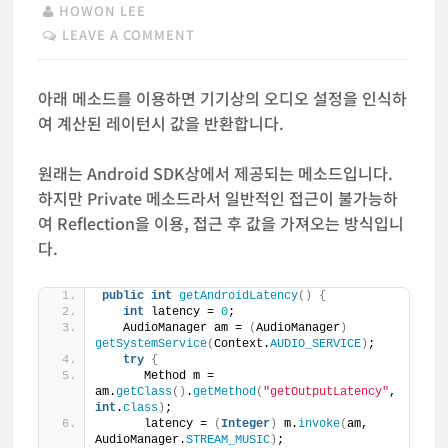
HOWON LEE
LEAVE A COMMENT
아래 메소드를 이용하면 기기상의 오디오 설정을 인식하
여 계산된 레이턴시 값을 반환합니다.
원래는 Android SDK상에서 제공되는 메소드입니다.
하지만 Private 메소드라서 일반적인 접근이 불가능하
여 Reflection을 이용, 접근 후 값을 가져오는 방식입니
다.
public
int
getAndroidLatency
()
{
int
 latency = 
0
;
   AudioManager am = 
(
AudioManager
)
getSystemService
(
Context.
AUDIO_SERVICE
)
;
try
{
      Method m = 
am.
getClass
()
.
getMethod
(
"getOutputLatency"
, 
int
.
class
)
;
      latency = 
(
Integer
)
 m.
invoke
(
am, 
AudioManager.
STREAM_MUSIC
)
;