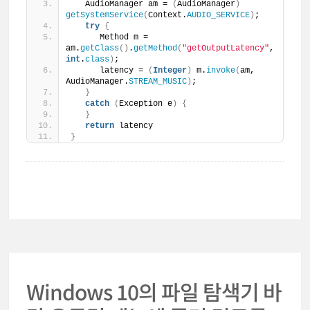
   AudioManager am = 
(
AudioManager
)
getSystemService
(
Context.
AUDIO_SERVICE
)
;
try
{
      Method m = 
am.
getClass
()
.
getMethod
(
"getOutputLatency"
, 
int
.
class
)
;
      latency = 
(
Integer
)
 m.
invoke
(
am, 
AudioManager.
STREAM_MUSIC
)
;
}
catch
(
Exception e
)
{
}
return
 latency
}
Windows 10의 파일 탐색기 바